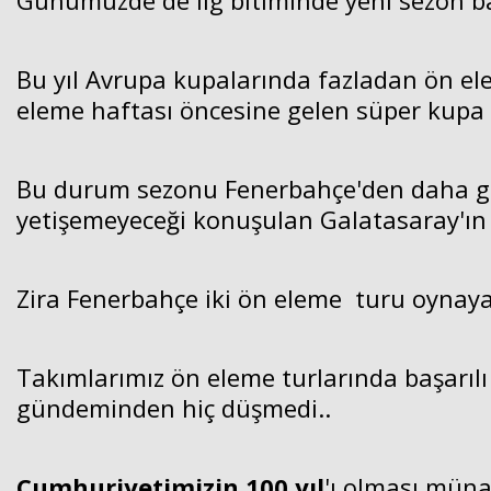
Günümüzde de lig bitiminde yeni sezon ba
Bu yıl Avrupa kupalarında fazladan ön el
eleme haftası öncesine gelen süper kupa tak
Bu durum sezonu Fenerbahçe'den daha geç
yetişemeyeceği konuşulan Galatasaray'ın bi
Zira Fenerbahçe iki ön eleme turu oynay
Takımlarımız ön eleme turlarında başarılı
gündeminden hiç düşmedi..
Cumhuriyetimizin 100.yıl
'ı olması müna