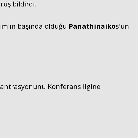
üş bildirdi.
rim'in başında olduğu
Panathinaiko
s'un
santrasyonunu Konferans ligine