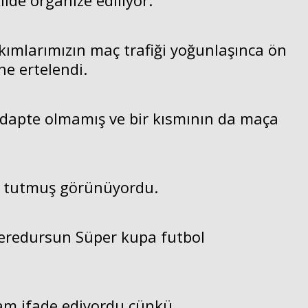
de organize ediliyor.
ımlarımızın maç trafiği yoğunlaşınca ön
he ertelendi.
dapte olmamış ve bir kısmının da maça
rm tutmuş görünüyordu.
 veredursun Süper kupa futbol
am ifade ediyordu çünkü.