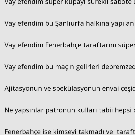
Vay efendim süper kupayı sürekli sabote 
Vay efendim bu Şanlıurfa halkına yapılan b
Vay efendim Fenerbahçe taraftarını süpe
Vay efendim bu maçın gelirleri depremzede
Ajitasyonun ve spekülasyonun envai çeşidi
Ne yapsınlar patronun kulları tabii hepsi 
Fenerbahçe ise kimseyi takmadı ve taraft