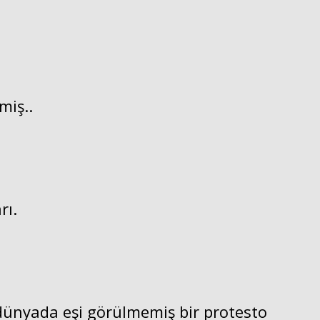
miş..
rı.
dünyada eşi görülmemiş bir protesto