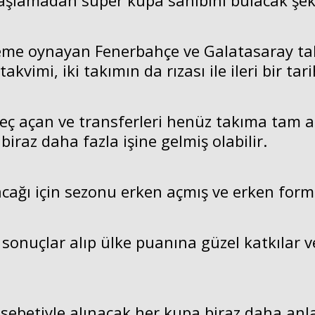
şlamadan süper kupa sahibini bulacak şekil
eme oynayan Fenerbahçe ve Galatasaray tak
vimi, iki takımın da rızası ile ileri bir tari
 açan ve transferleri henüz takıma tam a
raz daha fazla işine gelmiş olabilir.
acağı için sezonu erken açmış ve erken fo
 sonuçlar alıp ülke puanına güzel katkılar
sebetiyle alınacak her kupa biraz daha anl