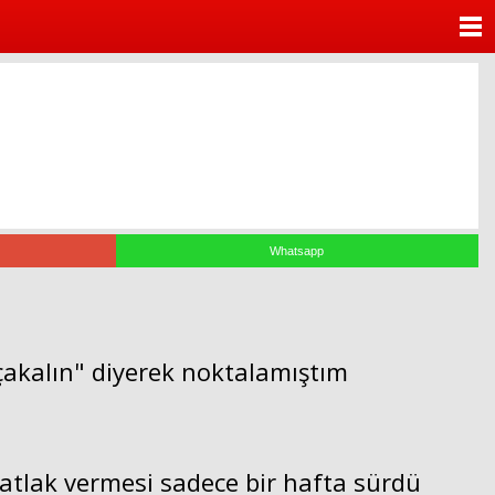
ANASAYFA
KATEGORİLER
YAZARLAR
ANKETLER
FOTO GALERİ
Whatsapp
VİDEO GALERİ
KÜNYE
çakalın" diyerek noktalamıştım
İLETİŞİM
atlak vermesi sadece bir hafta sürdü