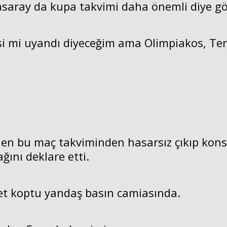
tasaray da kupa takvimi daha önemli diye gör
si mi uyandı diyeceğim ama Olimpiakos, Te
len bu maç takviminden hasarsız çıkıp kon
ağını deklare etti.
et koptu yandaş basın camiasında.