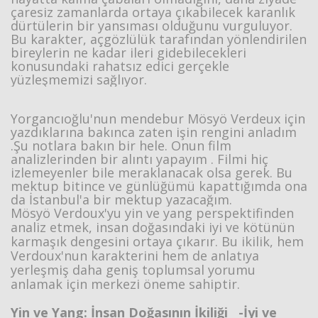
çaresiz zamanlarda ortaya çıkabilecek karanlık
dürtülerin bir yansıması olduğunu vurguluyor.
Bu karakter, açgözlülük tarafından yönlendirilen
bireylerin ne kadar ileri gidebilecekleri
konusundaki rahatsız edici gerçekle
yüzleşmemizi sağlıyor.
Yorgancıoğlu'nun mendebur Mösyö Verdeux için
yazdıklarına bakınca zaten işin rengini anladım
.Şu notlara bakın bir hele. Onun film
analizlerinden bir alıntı yapayım . Filmi hiç
izlemeyenler bile meraklanacak olsa gerek. Bu
mektup bitince ve günlüğümü kapattığımda ona
da İstanbul'a bir mektup yazacağım.
Mösyö Verdoux'yu yin ve yang perspektifinden
analiz etmek, insan doğasındaki iyi ve kötünün
karmaşık dengesini ortaya çıkarır. Bu ikilik, hem
Verdoux'nun karakterini hem de anlatıya
yerleşmiş daha geniş toplumsal yorumu
anlamak için merkezi öneme sahiptir.
Yin ve Yang: İnsan Doğasının İkiliği -İyi ve