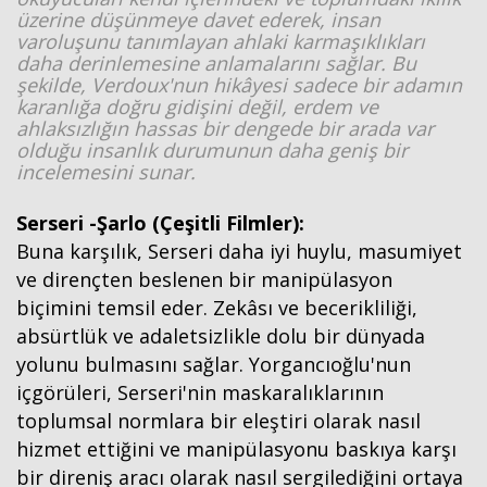
üzerine düşünmeye davet ederek, insan
varoluşunu tanımlayan ahlaki karmaşıklıkları
daha derinlemesine anlamalarını sağlar. Bu
şekilde, Verdoux'nun hikâyesi sadece bir adamın
karanlığa doğru gidişini değil, erdem ve
ahlaksızlığın hassas bir dengede bir arada var
olduğu insanlık durumunun daha geniş bir
incelemesini sunar.
Serseri -Şarlo (Çeşitli Filmler):
Buna karşılık, Serseri daha iyi huylu, masumiyet
ve dirençten beslenen bir manipülasyon
biçimini temsil eder. Zekâsı ve becerikliliği,
absürtlük ve adaletsizlikle dolu bir dünyada
yolunu bulmasını sağlar. Yorgancıoğlu'nun
içgörüleri, Serseri'nin maskaralıklarının
toplumsal normlara bir eleştiri olarak nasıl
hizmet ettiğini ve manipülasyonu baskıya karşı
bir direniş aracı olarak nasıl sergilediğini ortaya