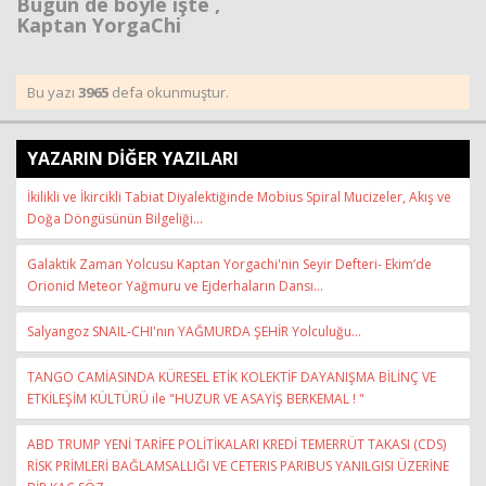
Bugün de böyle işte ,
Kaptan YorgaChi
Bu yazı
3965
defa okunmuştur.
YAZARIN DİĞER YAZILARI
İkilikli ve İkircikli Tabiat Diyalektiğinde Mobius Spiral Mucizeler, Akış ve
Doğa Döngüsünün Bilgeliği...
Galaktik Zaman Yolcusu Kaptan Yorgachi'nin Seyir Defteri- Ekim’de
Orionid Meteor Yağmuru ve Ejderhaların Dansı...
Salyangoz SNAIL-CHI'nın YAĞMURDA ŞEHİR Yolculuğu...
TANGO CAMİASINDA KÜRESEL ETİK KOLEKTİF DAYANIŞMA BİLİNÇ VE
ETKİLEŞİM KÜLTÜRÜ ile "HUZUR VE ASAYİŞ BERKEMAL ! "
ABD TRUMP YENİ TARİFE POLİTİKALARI KREDİ TEMERRÜT TAKASI (CDS)
RİSK PRİMLERİ BAĞLAMSALLIĞI VE CETERIS PARIBUS YANILGISI ÜZERİNE