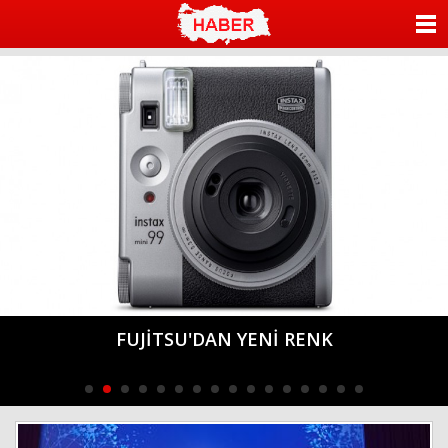
ANASAYFA
KATEGORİLER
YAZARLAR
ANKETLER
FOTO GALERİ
VİDEO GALERİ
KÜNYE
GÜVENLİK HER YERDE GÜVENLİK
İLETİŞİM