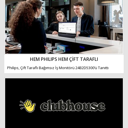
HEM PHILIPS HEM ÇİFT TARAFLI
Philips, Çift Taraflı Bağımsız İş Monitörü 24B2D5300’ü Tanıttı