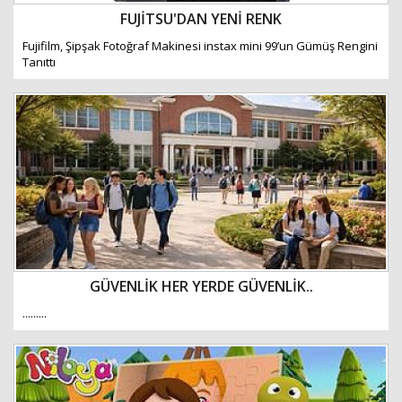
FUJİTSU'DAN YENİ RENK
Fujifilm, Şipşak Fotoğraf Makinesi instax mini 99’un Gümüş Rengini
Tanıttı
GÜVENLİK HER YERDE GÜVENLİK..
.........