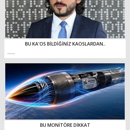
BU KA'OS BİLDİĞİNİZ KAOSLARDAN..
.........
BU MONİTÖRE DİKKAT