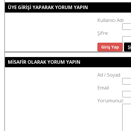
ÜYE GİRİŞİ YAPARAK YORUM YAPIN
Kullanıcı Adı:
Şifre:
Ş
MİSAFİR OLARAK YORUM YAPIN
Ad / Soyad
Email
Yorumunuz: