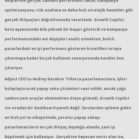
ekiplerinin gerçek zamanlı performans takibi, kampanya
optimizasyonu, risk azaltma ve daha hızlı stratejik hamleler gibi
gerçek ihtiyaçları doğrultusunda tasarlandı. Growth Copilot,
beta aşamasında bile yüksek bir başarı gösterdi ve kampanya
performansındaki ani düşüşleri analiz etmekten, belirli
pazarlardaki en iyi performans gösteren kreatifleri ortaya
çıkarmaya kadar birçok kullanım senaryosunda kendini öne
çıkarıyor.
Adjust CEO’su Andrey Kazakov ‘Yıllarca pazarlamacılara, işleri
kolaylaştıracak yapay zeka çözümleri vaat edildi, ancak çoğu
sadece yeni araçlar eklemekten öteye gitmedi, Growth Copilot
ise sıradan bir dashboard paneli değil; Sorulardan eyleme giden
en hızlı yol ve nihayetinde, yaratıcı yapay zekayı
pazarlamacıların en çok ihtiyaç duyduğu alanda, yani işi
büyütmek için kullanıyor. Gerçekten heyecan verici olan ise,