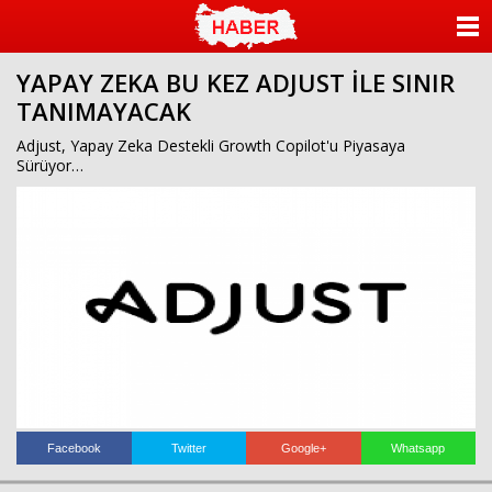
ANASAYFA
YAPAY ZEKA BU KEZ ADJUST İLE SINIR
KATEGORİLER
TANIMAYACAK
YAZARLAR
Adjust, Yapay Zeka Destekli Growth Copilot'u Piyasaya
Sürüyor…
ANKETLER
FOTO GALERİ
VİDEO GALERİ
KÜNYE
İLETİŞİM
Facebook
Twitter
Google+
Whatsapp