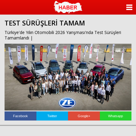
ANASAYFA
TEST SÜRÜŞLERİ TAMAM
KATEGORİLER
Türkiye'de Yılın Otomobili 2026 Yarışması'nda Test Sürüşleri
Tamamlandı |
YAZARLAR
ANKETLER
FOTO GALERİ
VİDEO GALERİ
KÜNYE
İLETİŞİM
Facebook
Twitter
Google+
Whatsapp