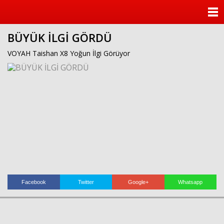
ANASAYFA
BÜYÜK İLGİ GÖRDÜ
KATEGORİLER
VOYAH Taishan X8 Yoğun İlgi Görüyor
YAZARLAR
ANKETLER
FOTO GALERİ
VİDEO GALERİ
KÜNYE
Facebook
Twitter
Google+
Whatsapp
İLETİŞİM