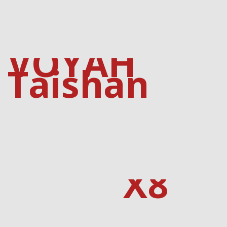
Haberin Doğru Adresi.
VOYAH
Taishan
X8