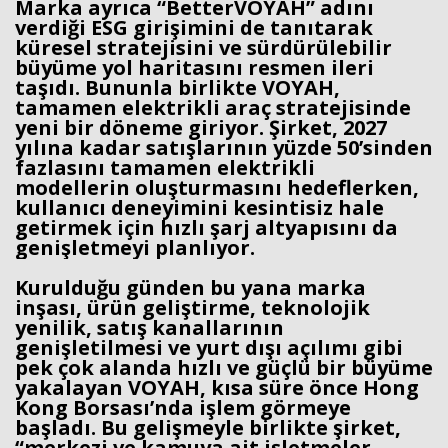
Marka ayrıca “BetterVOYAH” adını
verdiği ESG girişimini de tanıtarak
küresel stratejisini ve sürdürülebilir
büyüme yol haritasını resmen ileri
taşıdı. Bununla birlikte VOYAH,
tamamen elektrikli araç stratejisinde
yeni bir döneme giriyor. Şirket, 2027
yılına kadar satışlarının yüzde 50’sinden
fazlasını tamamen elektrikli
modellerin oluşturmasını hedeflerken,
kullanıcı deneyimini kesintisiz hale
getirmek için hızlı şarj altyapısını da
genişletmeyi planlıyor.
Kurulduğu günden bu yana marka
inşası, ürün geliştirme, teknolojik
yenilik, satış kanallarının
genişletilmesi ve yurt dışı açılımı gibi
pek çok alanda hızlı ve güçlü bir büyüme
yakalayan VOYAH, kısa süre önce Hong
Kong Borsası’nda işlem görmeye
başladı. Bu gelişmeyle birlikte şirket,
“merkezi ve kamuya ait işletmeler