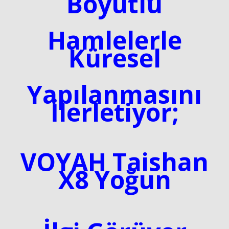
Boyutlu
Hamlelerle
Küresel
Yapılanmasını
İlerletiyor;
VOYAH Taishan
X8 Yoğun