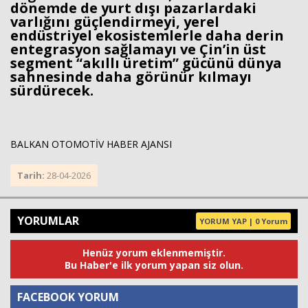
dönemde de yurt dışı pazarlardaki
varlığını güçlendirmeyi, yerel
endüstriyel ekosistemlerle daha derin
entegrasyon sağlamayı ve Çin’in üst
segment “akıllı üretim” gücünü dünya
sahnesinde daha görünür kılmayı
sürdürecek.
BALKAN OTOMOTİV HABER AJANSI
Tarih:
28-04-2026
YORUMLAR
YORUM YAP | 0 Yorum
Henüz yorum eklenmemiştir.
Bu Haber'e ilk yorum yapan siz olun.
FACEBOOK YORUM