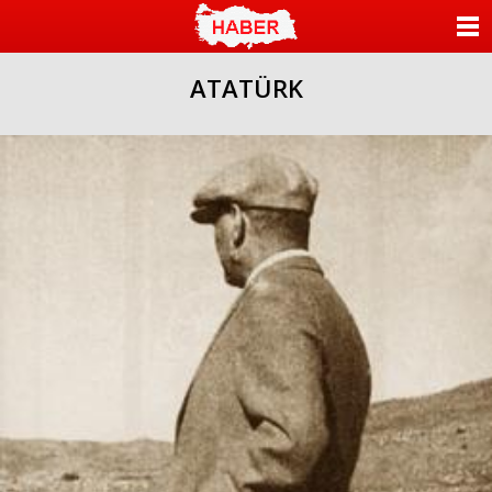
ANASAYFA
ATATÜRK
KATEGORİLER
YAZARLAR
ANKETLER
FOTO GALERİ
VİDEO GALERİ
KÜNYE
İLETİŞİM