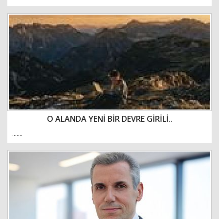
O ALANDA YENİ BİR DEVRE GİRİLİ..
.......