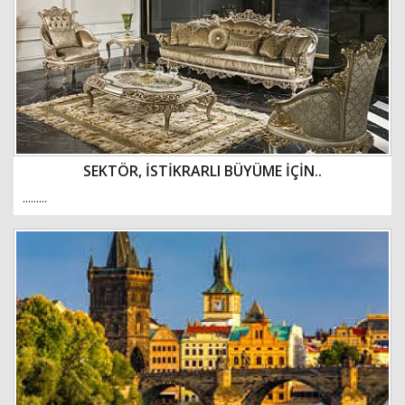
Haberin Doğru Adresi.
SEKTÖR, İSTİKRARLI BÜYÜME İÇİN..
.........