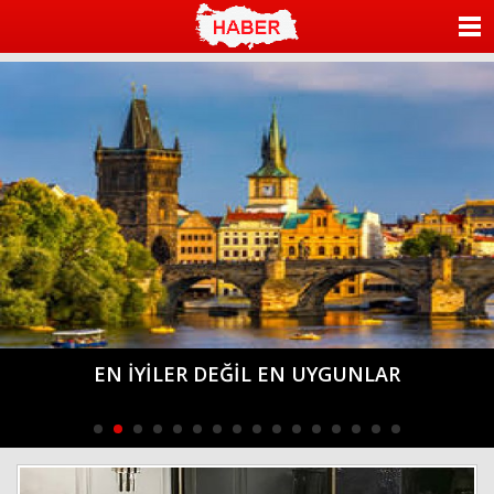
ANASAYFA
KATEGORİLER
YAZARLAR
ANKETLER
FOTO GALERİ
VİDEO GALERİ
KÜNYE
DÖNÜŞMEYEN TEK ŞEY DÖNÜŞÜM
İLETİŞİM